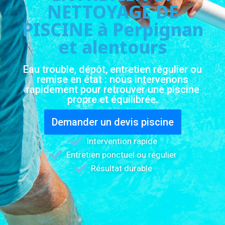
NETTOYAGE DE
PISCINE à Perpignan
et alentours
Eau trouble, dépôt, entretien régulier ou
remise en état : nous intervenons
rapidement pour retrouver une piscine
propre et équilibrée.
Demander un devis piscine
Intervention rapide
Entretien ponctuel ou régulier
Résultat durable